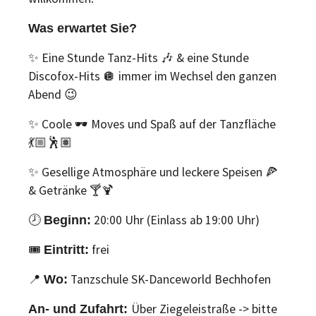
Was erwartet Sie?
✨ Eine Stunde Tanz-Hits 🎶 & eine Stunde
Discofox-Hits 🪩 immer im Wechsel den ganzen
Abend 😉
✨ Coole 🕶️ Moves und Spaß auf der Tanzfläche
💃🏼🕺🏽
✨ Gesellige Atmosphäre und leckere Speisen 🍕
& Getränke 🍸🍹
🕗
20:00 Uhr (Einlass ab 19:00 Uhr)
Beginn:
🎟️
frei
Eintritt:
📍
Tanzschule SK-Danceworld Bechhofen
Wo:
Über Ziegeleistraße -> bitte
An- und Zufahrt: