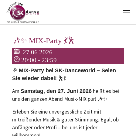
Zum Hauptinhalt springen
🎶✨ MIX-Party 💃🕺
27.06.2026
20:00 - 23:59
🎉
MIX-Party bei SK-Danceworld – Seien
🕺💃
Sie wieder dabei!
Am
heißt es bei
Samstag, den 27. Juni 2026
uns den ganzen Abend Musik-MIX pur! 🎶✨
Erleben Sie eine unvergessliche Zeit mit
mitreißender Musik & guter Stimmung. Egal, ob
Anfänger oder Profi – bei uns ist jeder
willkommen!